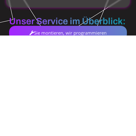
Unser Service im Überblick:
Sie montieren, wir programmieren
Sie montieren, wir programmieren:
Nach Ihrer fachgerechten Installation der KNX-
Komponenten übernehmen wir die vollständige
Parametrierung, Visualisierung (z. B. Gira, Jung, MDT,
Hager u. v. m.) und Inbetriebnahme passgenau nach
Kundenwunsch.
Saubere Dokumentation